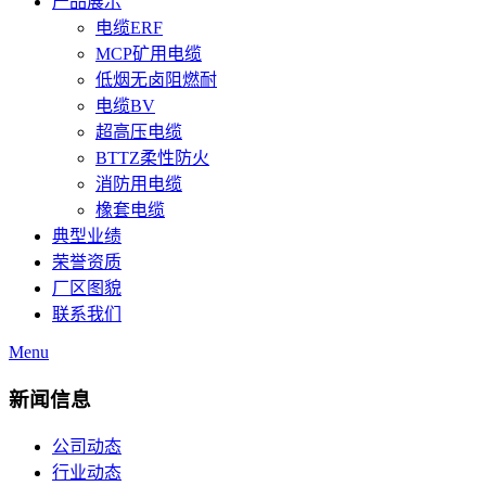
产品展示
电缆ERF
MCP矿用电缆
低烟无卤阻燃耐
电缆BV
超高压电缆
BTTZ柔性防火
消防用电缆
橡套电缆
典型业绩
荣誉资质
厂区图貌
联系我们
Menu
新闻信息
公司动态
行业动态